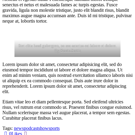
senectus et netus et malesuada fames ac turpis egestas. Fusce
gravida, ligula non molestie tristique, justo elit blandit risus, blandit
maximus augue magna accumsan ante. Duis id mi tristique, pulvinar
neque at, lobortis tortor.
Stet clita kasd gubergren, no sea sanctus est labore et dolore.
By
Kevin Smith
Lorem ipsum dolor sit amet, consectetur adipisicing elit, sed do
eiusmod tempor incididunt ut labore et dolore magna aliqua. Ut
enim ad minim veniam, quis nostrud exercitation ullamco laboris nisi
ut aliquip ex ea commodo consequat. Duis aute irure dolor in
reprehenderit. Lorem ipsum dolor sit amet, consectetur adipiscing
elit.
Etiam vitae leo et diam pellentesque porta. Sed eleifend ultricies
risus, vel rutrum erat commodo ut. Praesent finibus congue euismod.
Nullam scelerisque massa vel augue placerat, a tempor sem egestas.
Curabitur placerat finibus lacus.
Tags:
news
podcast
show
sports
0
Likes