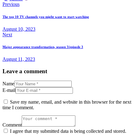
Post
Previous
navigation
The top 10 TV channels you might want to start watching
August 10, 2023
Next
Major appearance transformation, season 3/episode 3
August 11, 2023
Leave a comment
Name
E-mail
Save my name, email, and website in this browser for the next
time I comment.
Comment
I agree that my submitted data is being collected and stored.